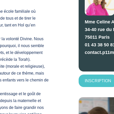
e école familiale où
e tous et de tirer le
Mme Celine A
r, tant en Hol qu’en
34-40 rue du 
75011 Paris
 la volonté Divine. Nous
01 43 38 50 8
pourquoi, il nous semble
contact.p11m
ets, et le développement
précède la Torah).
e (morale et religieuse),
 autour de ce thème, mais
 enfants vers le chemin de
INSCRIPTION
rentissage et le goût de
t depuis la maternelle et
ayons de faire grandir nos