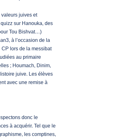
 valeurs juives et
s quizz sur Hanouka, des
 pour Tou Bishvat…)
an3, à l’occasion de la
n CP lors de la messibat
udiées au primaire
elles ; Houmach, Dinim,
toire juive. Les élèves
ent avec une remise à
respectons donc le
es à acquérir. Tel que le
e graphisme, les comptines,