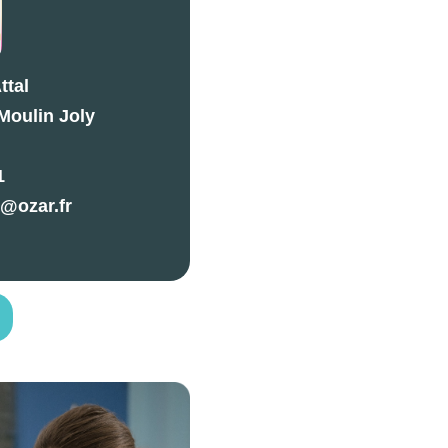
ttal
Moulin Joly
1
@ozar.fr