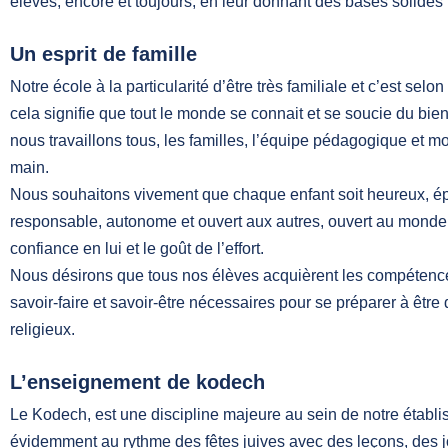
élèves, encore et toujours, en leur donnant des bases solides 
Un esprit de famille
Notre école à la particularité d’être très familiale et c’est selon
cela signifie que tout le monde se connait et se soucie du bien-
nous travaillons tous, les familles, l’équipe pédagogique et 
main.
Nous souhaitons vivement que chaque enfant soit heureux, é
responsable, autonome et ouvert aux autres, ouvert au monde,
confiance en lui et le goût de l’effort.
Nous désirons que tous nos élèves acquièrent les compétence
savoir-faire et savoir-être nécessaires pour se préparer à être d
religieux.
L’enseignement de kodech
Le Kodech, est une discipline majeure au sein de notre établis
évidemment au rythme des fêtes juives avec des leçons, des j