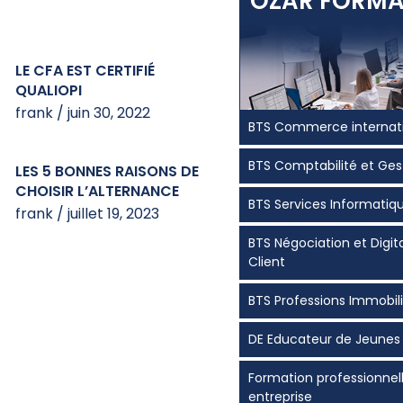
OZAR FORMA
LE CFA EST CERTIFIÉ
QUALIOPI
frank
juin 30, 2022
BTS Commerce internat
BTS Comptabilité et Ges
LES 5 BONNES RAISONS DE
CHOISIR L’ALTERNANCE
BTS Services Informatiq
frank
juillet 19, 2023
BTS Négociation et Digita
Client
BTS Professions Immobil
DE Educateur de Jeunes
Formation professionne
entreprise