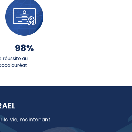
98
%
e réussite au
accalauréat
RAEL
r la vie, maintenant