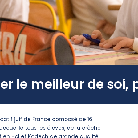
r le meilleur
de soi, 
catif juif de France composé de 16
ccueille tous les élèves, de la crèche
 en Hol et Kodech de grande qualité