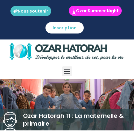
Aller
au
Ozar Summer Night
Nous soutenir
contenu
Inscription
Menu
Ozar Hatorah 11 : La maternelle &
primaire